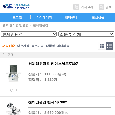
카테고리
검색
로그인
마이페이지
장바구니
관심상품
광학/현미경/망원경
천체망원경
최신순
낮은가격
높은가격
상품명
최다리뷰
1 - 20
천체망원경용 케이스세트/7607
상품가 :
111,000원
(0)
적립금 :
1,110원
0
천체망원경 반사식/7602
상품가 :
2,550,000원
(0)