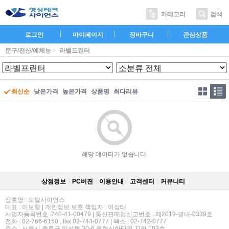
카테고리
검색
로그인
마이페이지
장바구니
관심상품
문구/전산/예체능
라벨프린터
최신순
낮은가격
높은가격
상품명
최다리뷰
해당 데이터가 없습니다.
상점정보
PC버젼
이용안내
고객센터
커뮤니티
상호명 : 토탈사이언스
대표 : 이보형 | 개인정보 보호 책임자 : 이상태
사업자등록번호 :240-41-00479 | 통신판매업신고번호 : 제2019-별내-0339호
전화 : 02-766-6150 , fax 02-744-0777 | 팩스 : 02-742-0777
주소 : 서울시 종로구 익선동 30-6 운현신화타워 지하 103호