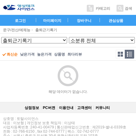
카테고리
검색
로그인
마이페이지
장바구니
관심상품
문구/전산/예체능
출퇴근기록기
최신순
낮은가격
높은가격
상품명
최다리뷰
해당 데이터가 없습니다.
상점정보
PC버젼
이용안내
고객센터
커뮤니티
상호명 : 토탈사이언스
대표 : 이보형 | 개인정보 보호 책임자 : 이상태
사업자등록번호 :240-41-00479 | 통신판매업신고번호 : 제2019-별내-0339호
전화 : 02-766-6150 , fax 02-744-0777 | 팩스 : 02-742-0777
주소 : 서울시 종로구 익선동 30-6 운현신화타워 지하 103호