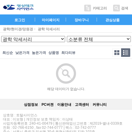
카테고리
검색
로그인
마이페이지
장바구니
관심상품
광학/현미경/망원경
광학 악세서리
최신순
낮은가격
높은가격
상품명
최다리뷰
해당 데이터가 없습니다.
상점정보
PC버젼
이용안내
고객센터
커뮤니티
상호명 : 토탈사이언스
대표 : 이보형 | 개인정보 보호 책임자 : 이상태
사업자등록번호 :240-41-00479 | 통신판매업신고번호 : 제2019-별내-0339호
전화 : 02-766-6150 , fax 02-744-0777 | 팩스 : 02-742-0777
주소 : 서울시 종로구 익선동 30-6 운현신화타워 지하 103호