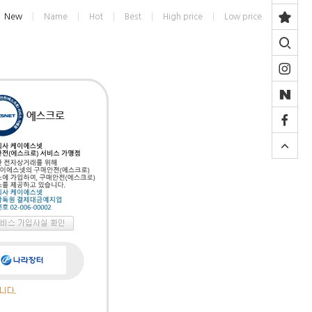
New
Name
Hot
Best
High price
Low price