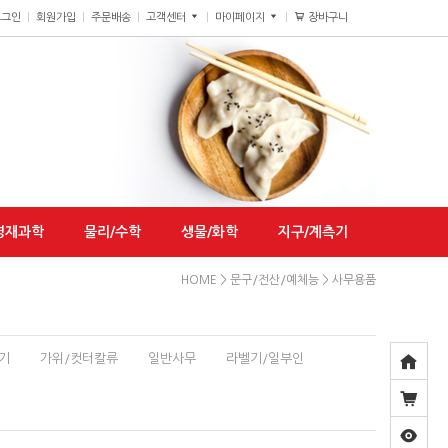
장바구니
0
로그인
회원가입
주문배송
고객센터
마이페이지
영재과학
물리/수학
생물/화학
지구/계측기
HOME
>
문구/전산/예체능
>
사무용품
기
가위/컷터칼류
일반사무
라벨기/일부인