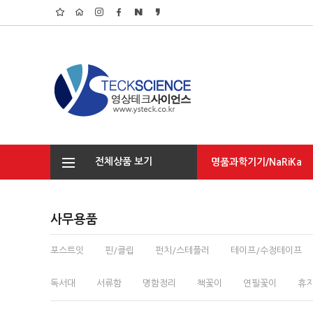
전체상품 보기
명품과학기기/NaRiKa
탐구/환경/기초실습
사무용품
포스트잇
핀/클립
펀치/스테플러
테이프/수정테이프
독서대
서류함
명함정리
책꽃이
연필꽃이
휴