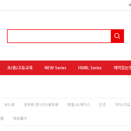
초/중/고등교육
NEW Series
HMBL Series
재미있는
보드류
장부류/양식지/봉투류
명찰/쇼케이스
인주
직자/각도
지통
메모홀더