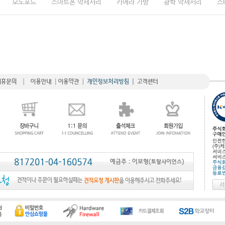
모노포드
스마트폰 악세서리
카메라 가방
광학 악세서리
스