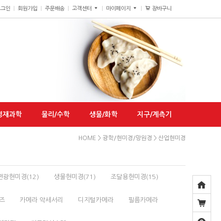
장바구니
0
로그인
회원가입
주문배송
고객센터
마이페이지
영재과학
물리/수학
생물/화학
지구/계측기
HOME
>
광학/현미경/망원경
>
산업현미경
편광현미경(12)
생물현미경(71)
조달용현미경(15)
즈
카메라 악세서리
디지털카메라
필름카메라