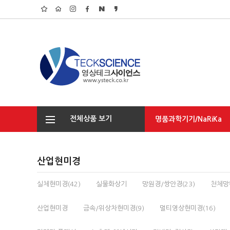
전체상품 보기
명품과학기기/NaRiKa
탐구/환경/기초실습
산업현미경
실체현미경(42)
실물화상기
망원경/쌍안경(23)
천체망원
산업현미경
금속/위상차현미경(9)
멀티영상현미경(16)