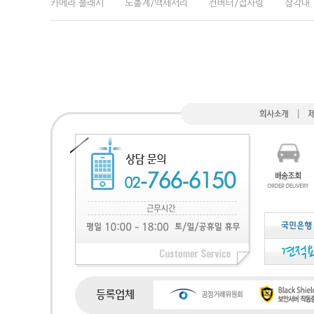
카메라 플래시
노출계/액세서리
컨버터/접사링
삼각대