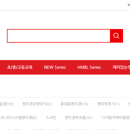
초/중/고등교육
NEW Series
HMBL Series
재미있는
경(33)
현미경조명장치(2)
휴대용현미경(19)
현미투영기(1)
모니터시스템현미경(6)
스크린
현미경부속품(32)
디지털카메라용렌