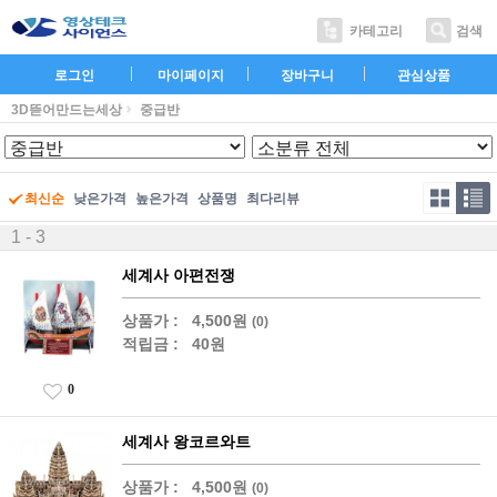
카테고리
검색
로그인
마이페이지
장바구니
관심상품
3D뜯어만드는세상
중급반
최신순
낮은가격
높은가격
상품명
최다리뷰
1 - 3
세계사 아편전쟁
상품가 :
4,500원
(0)
적립금 :
40원
0
세계사 왕코르와트
상품가 :
4,500원
(0)