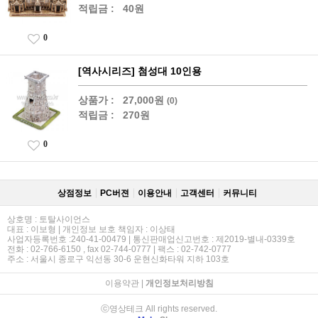
적립금 :
40원
0
[역사시리즈] 첨성대 10인용
상품가 :
27,000원
(0)
적립금 :
270원
0
상점정보
PC버젼
이용안내
고객센터
커뮤니티
상호명 : 토탈사이언스
대표 : 이보형 | 개인정보 보호 책임자 : 이상태
사업자등록번호 :240-41-00479 | 통신판매업신고번호 : 제2019-별내-0339호
전화 : 02-766-6150 , fax 02-744-0777 | 팩스 : 02-742-0777
주소 : 서울시 종로구 익선동 30-6 운현신화타워 지하 103호
이용약관
|
개인정보처리방침
ⓒ영상테크 All rights reserved.