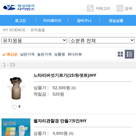
카테고리
검색
로그인
마이페이지
장바구니
관심상품
HY SCIENCE
유치원용
최신순
낮은가격
높은가격
상품명
최다리뷰
1 - 15
느타리버섯기르기(15개/셋트)/HY
상품가 :
52,500원
(0)
적립금 :
520원
0
별자리관찰경 만들기5인/HY
상품가 :
4,800원
(0)