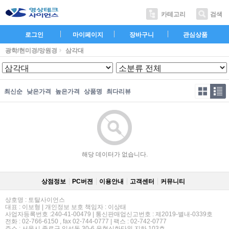
카테고리
검색
로그인
마이페이지
장바구니
관심상품
광학/현미경/망원경
삼각대
최신순
낮은가격
높은가격
상품명
최다리뷰
해당 데이터가 없습니다.
상점정보
PC버젼
이용안내
고객센터
커뮤니티
상호명 : 토탈사이언스
대표 : 이보형 | 개인정보 보호 책임자 : 이상태
사업자등록번호 :240-41-00479 | 통신판매업신고번호 : 제2019-별내-0339호
전화 : 02-766-6150 , fax 02-744-0777 | 팩스 : 02-742-0777
주소 : 서울시 종로구 익선동 30-6 운현신화타워 지하 103호